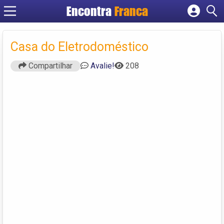
Encontra
Franca
Cadastrar empresa
Fazer login
Casa do Eletrodoméstico
Criar conta
Compartilhar
Avalie!
208