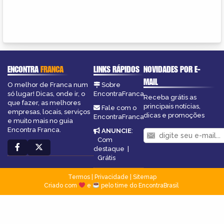
ENCONTRA
FRANCA
LINKS RÁPIDOS
NOVIDADES POR E-
MAIL
O melhor de Franca num
Sobre
só lugar! Dicas, onde ir, o
EncontraFranca
Receba grátis as
que fazer, as melhores
principais notícias,
Fale com o
empresas, locais, serviços
dicas e promoções
EncontraFranca
e muito mais no guia
Encontra Franca.
ANUNCIE
:
Com
destaque
|
Grátis
Termos
|
Privacidade
|
Sitemap
Criado com
e
pelo time do EncontraBrasil