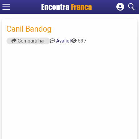
Encontra
Franca
Cadastrar empresa
Fazer login
Canil Bandog
Criar conta
Compartilhar
Avalie!
537