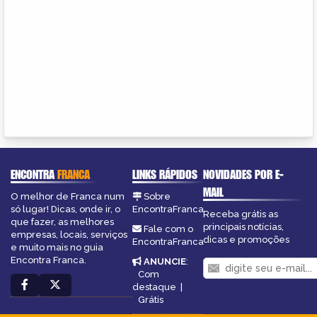
ENCONTRA
FRANCA
LINKS RÁPIDOS
NOVIDADES POR E-
MAIL
O melhor de Franca num
Sobre
só lugar! Dicas, onde ir, o
EncontraFranca
Receba grátis as
que fazer, as melhores
principais notícias,
Fale com o
empresas, locais, serviços
dicas e promoções
EncontraFranca
e muito mais no guia
Encontra Franca.
ANUNCIE
:
Com
destaque
|
Grátis