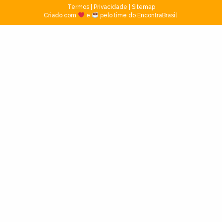
Termos
|
Privacidade
|
Sitemap
Criado com
e
pelo time do EncontraBrasil