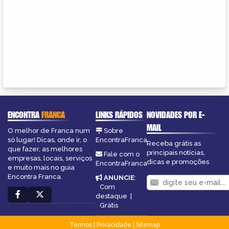
ENCONTRA
FRANCA
LINKS RÁPIDOS
NOVIDADES POR E-
MAIL
O melhor de Franca num
Sobre
só lugar! Dicas, onde ir, o
EncontraFranca
Receba grátis as
que fazer, as melhores
principais notícias,
Fale com o
empresas, locais, serviços
dicas e promoções
EncontraFranca
e muito mais no guia
Encontra Franca.
ANUNCIE
:
Com
destaque
|
Grátis
Termos
|
Privacidade
|
Sitemap