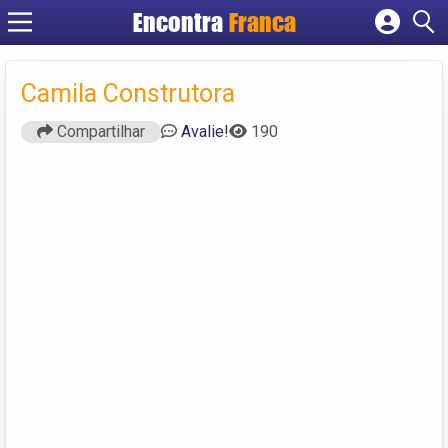
Encontra
Franca
Cadastrar empresa
Fazer login
Camila Construtora
Criar conta
Compartilhar
Avalie!
190