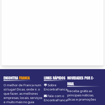
ENCONTRA
FRANCA
LINKS RÁPIDOS
NOVIDADES POR E-
MAIL
O melhor de Franca num
Sobre
só lugar! Dicas, onde ir, o
EncontraFranca
Receba grátis as
que fazer, as melhores
principais notícias,
Fale com o
empresas, locais, serviços
dicas e promoções
EncontraFranca
e muito mais no guia