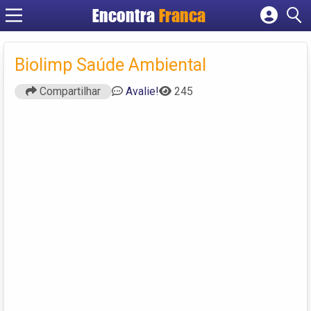
Encontra
Franca
Cadastrar empresa
Fazer login
Biolimp Saúde Ambiental
Criar conta
Compartilhar
Avalie!
245