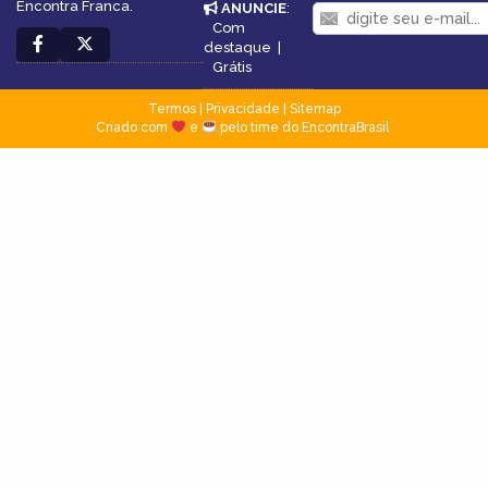
Encontra Franca.
ANUNCIE
:
Com
destaque
|
Grátis
Termos
|
Privacidade
|
Sitemap
Criado com
e
pelo time do EncontraBrasil