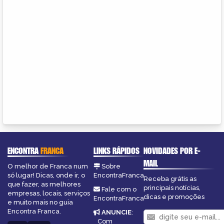
ENCONTRA
FRANCA
LINKS RÁPIDOS
NOVIDADES POR E-
MAIL
O melhor de Franca num
Sobre
só lugar! Dicas, onde ir, o
EncontraFranca
Receba grátis as
que fazer, as melhores
principais notícias,
Fale com o
empresas, locais, serviços
dicas e promoções
EncontraFranca
e muito mais no guia
Encontra Franca.
ANUNCIE
:
Com