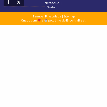
destaque
|
Grátis
Termos
|
Privacidade
|
Sitemap
Criado com
e
pelo time do EncontraBrasil