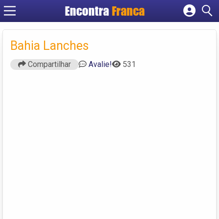
Encontra
Franca
Cadastrar empresa
Fazer login
Bahia Lanches
Criar conta
Compartilhar
Avalie!
531