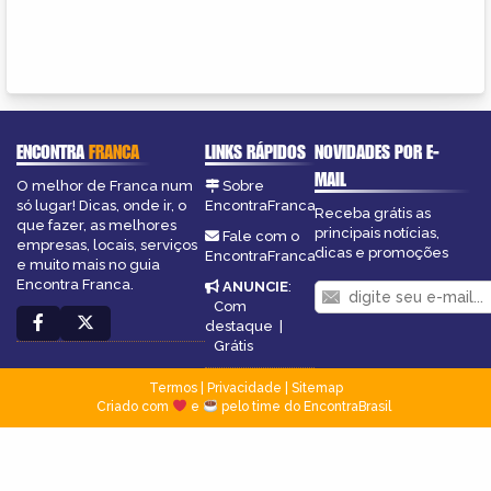
ENCONTRA
FRANCA
LINKS RÁPIDOS
NOVIDADES POR E-
MAIL
O melhor de Franca num
Sobre
só lugar! Dicas, onde ir, o
EncontraFranca
Receba grátis as
que fazer, as melhores
principais notícias,
Fale com o
empresas, locais, serviços
dicas e promoções
EncontraFranca
e muito mais no guia
Encontra Franca.
ANUNCIE
:
Com
destaque
|
Grátis
Termos
|
Privacidade
|
Sitemap
Criado com
e
pelo time do EncontraBrasil