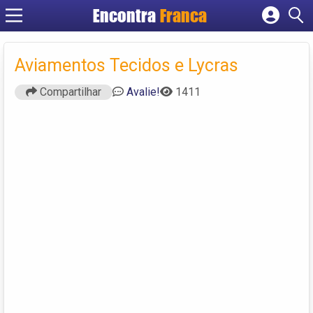
Encontra
Franca
Cadastrar empresa
Fazer login
Aviamentos Tecidos e Lycras
Criar conta
Compartilhar
Avalie!
1411