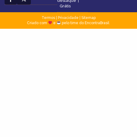
destaque
|
Grátis
Termos
|
Privacidade
|
Sitemap
Criado com
e
pelo time do EncontraBrasil