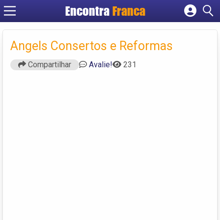
Encontra
Franca
Cadastrar empresa
Fazer login
Angels Consertos e Reformas
Criar conta
Compartilhar
Avalie!
231