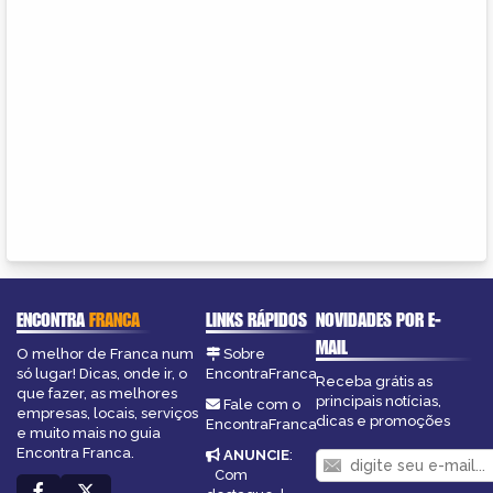
ENCONTRA
FRANCA
LINKS RÁPIDOS
NOVIDADES POR E-
MAIL
O melhor de Franca num
Sobre
só lugar! Dicas, onde ir, o
EncontraFranca
Receba grátis as
que fazer, as melhores
principais notícias,
Fale com o
empresas, locais, serviços
dicas e promoções
EncontraFranca
e muito mais no guia
Encontra Franca.
ANUNCIE
:
Com