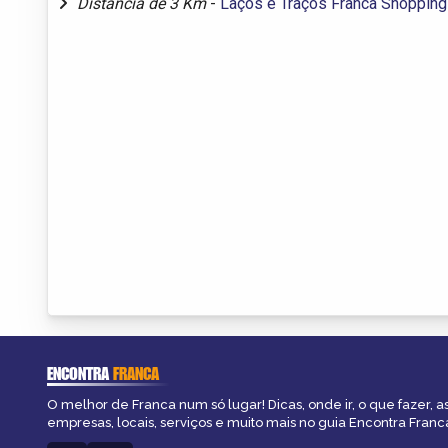
Distância de 3 Km
-
Laços e Traços Franca Shopping
ENCONTRA
FRANCA
O melhor de Franca num só lugar! Dicas, onde ir, o que fazer, 
empresas, locais, serviços e muito mais no guia Encontra Franc