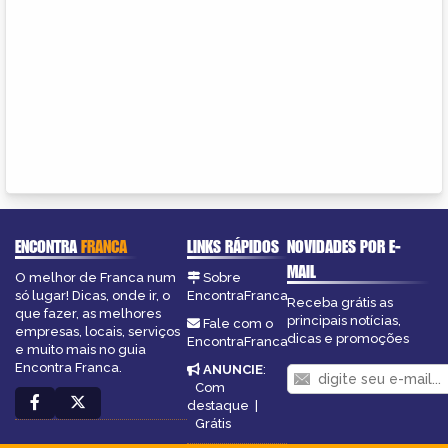
ENCONTRA
FRANCA
LINKS RÁPIDOS
NOVIDADES POR E-
MAIL
O melhor de Franca num
Sobre
só lugar! Dicas, onde ir, o
EncontraFranca
Receba grátis as
que fazer, as melhores
principais notícias,
Fale com o
empresas, locais, serviços
dicas e promoções
EncontraFranca
e muito mais no guia
Encontra Franca.
ANUNCIE
:
Com
destaque
|
Grátis