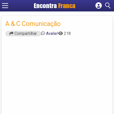
Encontra
Franca
Cadastrar empresa
Fazer login
A & C Comunicação
Criar conta
Compartilhar
Avalie!
218