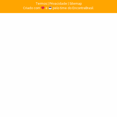
Termos
|
Privacidade
|
Sitemap
Criado com
e
pelo time do EncontraBrasil