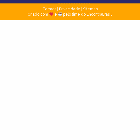
Termos
|
Privacidade
|
Sitemap
Criado com
e
pelo time do EncontraBrasil