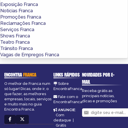
Exposição Franca
Notícias Franca
Promoções Franca
Reclamações Franca
Serviços Franca
Shows Franca
Teatro Franca
Trânsito Franca
Vagas de Empregos Franca
ENCONTRA
FRANCA
LINKS RÁPIDOS
NOVIDADES POR E-
MAIL
O melhor de Franca num
Sobre
só lugar! Dicas, onde ir, o
EncontraFranca
Receba grátis as
que fazer, as melhores
principais notícias,
Fale com o
empresas, locais, serviços
dicas e promoções
EncontraFranca
e muito mais no guia
Encontra Franca.
ANUNCIE
:
Com
destaque
|
Grátis