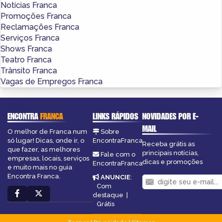
Notícias Franca
Promoções Franca
Reclamações Franca
Serviços Franca
Shows Franca
Teatro Franca
Trânsito Franca
Vagas de Empregos Franca
ENCONTRA
FRANCA
LINKS RÁPIDOS
NOVIDADES POR E-
MAIL
O melhor de Franca num
Sobre
só lugar! Dicas, onde ir, o
EncontraFranca
Receba grátis as
que fazer, as melhores
principais notícias,
Fale com o
empresas, locais, serviços
dicas e promoções
EncontraFranca
e muito mais no guia
Encontra Franca.
ANUNCIE
:
Com
destaque
|
Grátis