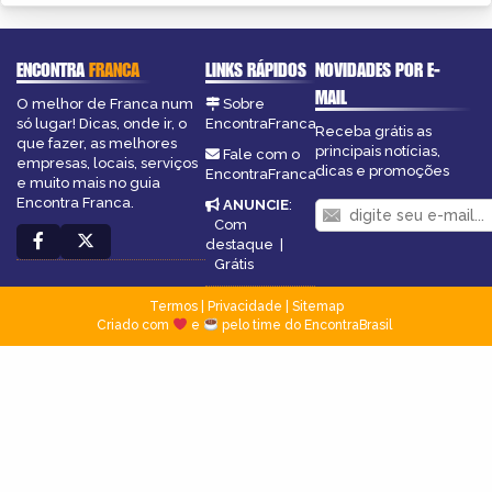
ENCONTRA
FRANCA
LINKS RÁPIDOS
NOVIDADES POR E-
MAIL
O melhor de Franca num
Sobre
só lugar! Dicas, onde ir, o
EncontraFranca
Receba grátis as
que fazer, as melhores
principais notícias,
Fale com o
empresas, locais, serviços
dicas e promoções
EncontraFranca
e muito mais no guia
Encontra Franca.
ANUNCIE
:
Com
destaque
|
Grátis
Termos
|
Privacidade
|
Sitemap
Criado com
e
pelo time do EncontraBrasil