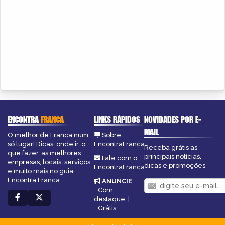
ENCONTRA
FRANCA
LINKS RÁPIDOS
NOVIDADES POR E-
MAIL
O melhor de Franca num
Sobre
só lugar! Dicas, onde ir, o
EncontraFranca
Receba grátis as
que fazer, as melhores
principais notícias,
Fale com o
empresas, locais, serviços
dicas e promoções
EncontraFranca
e muito mais no guia
Encontra Franca.
ANUNCIE
:
Com
destaque
|
Grátis