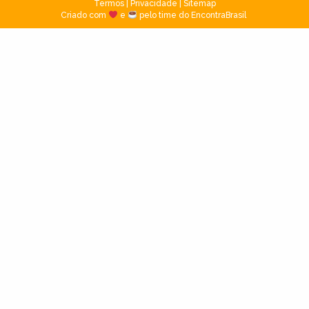
Termos
|
Privacidade
|
Sitemap
Criado com
e
pelo time do EncontraBrasil