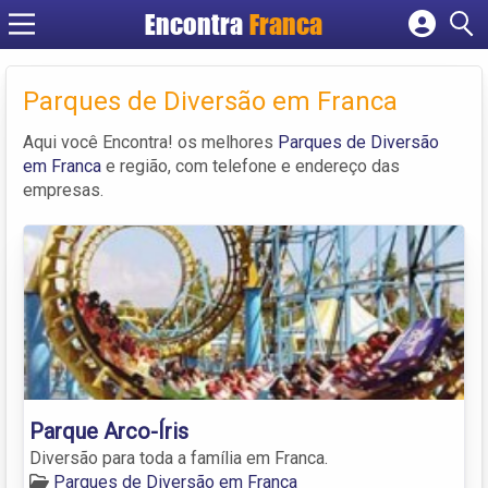
Encontra
Franca
Cadastrar empresa
Fazer login
Parques de Diversão em Franca
Criar conta
Aqui você Encontra! os melhores
Parques de Diversão
em Franca
e região, com telefone e endereço das
empresas.
Parque Arco-Íris
Diversão para toda a família em Franca.
Parques de Diversão em Franca