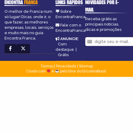
ENCONTRA
FRANCA
LINKS RÁPIDOS
NOVIDADES POR E-
MAIL
O melhor de Franca num
Sobre
só lugar! Dicas, onde ir, o
EncontraFranca
Receba grátis as
que fazer, as melhores
principais notícias,
Fale com o
empresas, locais, serviços
dicas e promoções
EncontraFranca
e muito mais no guia
Encontra Franca.
ANUNCIE
:
Com
destaque
|
Grátis
Termos
|
Privacidade
|
Sitemap
Criado com
e
pelo time do EncontraBrasil