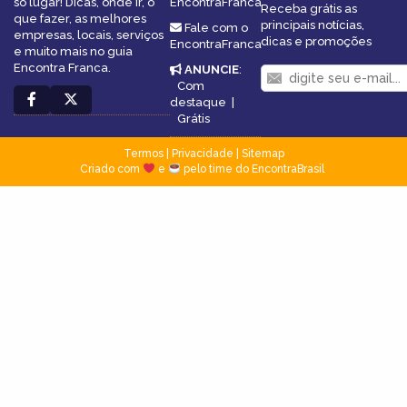
só lugar! Dicas, onde ir, o
EncontraFranca
Receba grátis as
que fazer, as melhores
principais notícias,
Fale com o
empresas, locais, serviços
dicas e promoções
EncontraFranca
e muito mais no guia
Encontra Franca.
ANUNCIE
:
Com
destaque
|
Grátis
Termos
|
Privacidade
|
Sitemap
Criado com
e
pelo time do EncontraBrasil