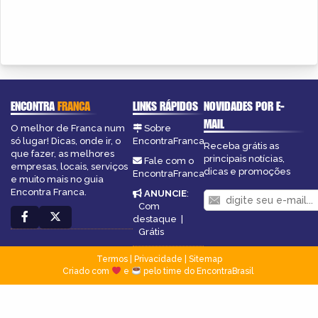
ENCONTRA
FRANCA
LINKS RÁPIDOS
NOVIDADES POR E-
MAIL
O melhor de Franca num
Sobre
só lugar! Dicas, onde ir, o
EncontraFranca
Receba grátis as
que fazer, as melhores
principais notícias,
Fale com o
empresas, locais, serviços
dicas e promoções
EncontraFranca
e muito mais no guia
Encontra Franca.
ANUNCIE
:
Com
destaque
|
Grátis
Termos
|
Privacidade
|
Sitemap
Criado com
e
pelo time do EncontraBrasil