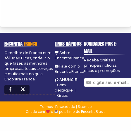
ENCONTRA
FRANCA
LINKS RÁPIDOS
NOVIDADES POR E-
MAIL
O melhor de Franca num
Sobre
só lugar! Dicas, onde ir, o
EncontraFranca
Receba grátis as
que fazer, as melhores
principais notícias,
Fale com o
empresas, locais, serviços
dicas e promoções
EncontraFranca
e muito mais no guia
Encontra Franca.
ANUNCIE
:
Com
destaque
|
Grátis
Termos
|
Privacidade
|
Sitemap
Criado com
e
pelo time do EncontraBrasil