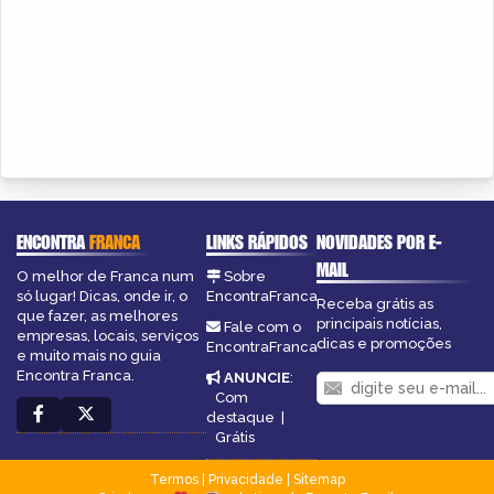
ENCONTRA
FRANCA
LINKS RÁPIDOS
NOVIDADES POR E-
MAIL
O melhor de Franca num
Sobre
só lugar! Dicas, onde ir, o
EncontraFranca
Receba grátis as
que fazer, as melhores
principais notícias,
Fale com o
empresas, locais, serviços
dicas e promoções
EncontraFranca
e muito mais no guia
Encontra Franca.
ANUNCIE
:
Com
destaque
|
Grátis
Termos
|
Privacidade
|
Sitemap