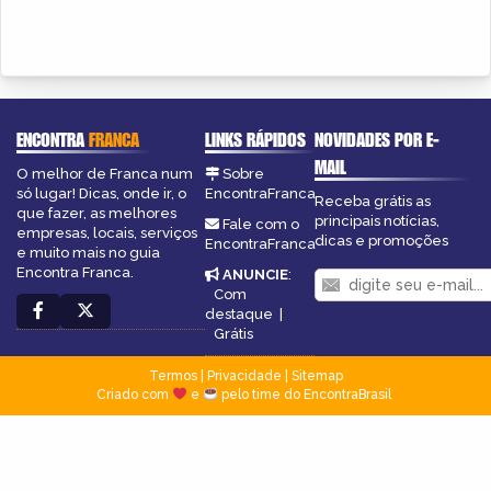
ENCONTRA
FRANCA
LINKS RÁPIDOS
NOVIDADES POR E-
MAIL
O melhor de Franca num
Sobre
só lugar! Dicas, onde ir, o
EncontraFranca
Receba grátis as
que fazer, as melhores
principais notícias,
Fale com o
empresas, locais, serviços
dicas e promoções
EncontraFranca
e muito mais no guia
Encontra Franca.
ANUNCIE
:
Com
destaque
|
Grátis
Termos
|
Privacidade
|
Sitemap
Criado com
e
pelo time do EncontraBrasil