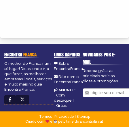
ENCONTRA
FRANCA
LINKS RÁPIDOS
NOVIDADES POR E-
MAIL
O melhor de Franca num
Sobre
só lugar! Dicas, onde ir, o
EncontraFranca
Receba grátis as
que fazer, as melhores
principais notícias,
Fale com o
empresas, locais, serviços
dicas e promoções
EncontraFranca
e muito mais no guia
Encontra Franca.
ANUNCIE
:
Com
destaque
|
Grátis
Termos
|
Privacidade
|
Sitemap
Criado com
e
pelo time do EncontraBrasil