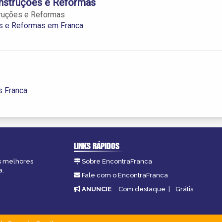
nstruções e Reformas
ruções e Reformas
s e Reformas em Franca
s Franca
LINKS RÁPIDOS
as melhores
Sobre EncontraFranca
a.
Fale com o EncontraFranca
ANUNCIE
:
Com destaque
|
Grátis