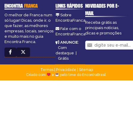
ENCONTRA
FRANCA
LINKS RÁPIDOS
NOVIDADES POR E-
MAIL
O melhor de Franca num
Sobre
só lugar! Dicas, onde ir, o
EncontraFranca
Receba grátis as
que fazer, as melhores
principais notícias,
Fale com o
empresas, locais, serviços
dicas e promoções
EncontraFranca
e muito mais no guia
Encontra Franca.
ANUNCIE
:
Com
destaque
|
Grátis
Termos
|
Privacidade
|
Sitemap
Criado com
e
pelo time do EncontraBrasil