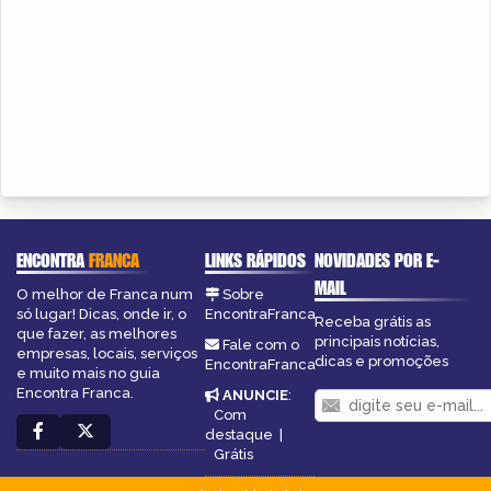
ENCONTRA
FRANCA
LINKS RÁPIDOS
NOVIDADES POR E-
MAIL
O melhor de Franca num
Sobre
só lugar! Dicas, onde ir, o
EncontraFranca
Receba grátis as
que fazer, as melhores
principais notícias,
Fale com o
empresas, locais, serviços
dicas e promoções
EncontraFranca
e muito mais no guia
Encontra Franca.
ANUNCIE
:
Com
destaque
|
Grátis