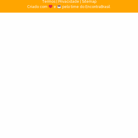
Termos
|
Privacidade
|
Sitemap
Criado com
e
pelo time do EncontraBrasil