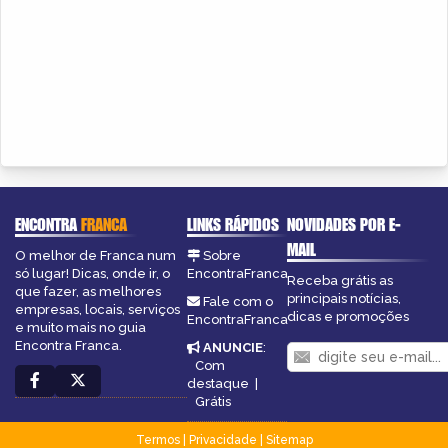
ENCONTRA
FRANCA
LINKS RÁPIDOS
NOVIDADES POR E-
MAIL
O melhor de Franca num
Sobre
só lugar! Dicas, onde ir, o
EncontraFranca
Receba grátis as
que fazer, as melhores
principais notícias,
Fale com o
empresas, locais, serviços
dicas e promoções
EncontraFranca
e muito mais no guia
Encontra Franca.
ANUNCIE
:
Com
destaque
|
Grátis
Termos
|
Privacidade
|
Sitemap