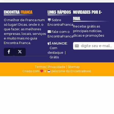
ENCONTRA
FRANCA
LINKS RÁPIDOS
NOVIDADES POR E-
MAIL
O melhor de Franca num
Sobre
só lugar! Dicas, onde ir, o
EncontraFranca
Receba grátis as
que fazer, as melhores
principais notícias,
Fale com o
empresas, locais, serviços
dicas e promoções
EncontraFranca
e muito mais no guia
Encontra Franca.
ANUNCIE
:
Com
destaque
|
Grátis
Termos
|
Privacidade
|
Sitemap
Criado com
e
pelo time do EncontraBrasil