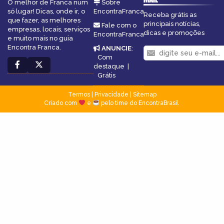
O melhor de Franca num
Sobre
só lugar! Dicas, onde ir, o
EncontraFranca
Receba grátis as
que fazer, as melhores
principais notícias,
Fale com o
empresas, locais, serviços
dicas e promoções
EncontraFranca
e muito mais no guia
Encontra Franca.
ANUNCIE
:
Com
destaque
|
Grátis
Termos
|
Privacidade
|
Sitemap
Criado com
e
pelo time do EncontraBrasil