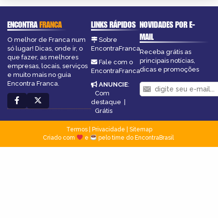
ENCONTRA
FRANCA
LINKS RÁPIDOS
NOVIDADES POR E-
MAIL
O melhor de Franca num
Sobre
só lugar! Dicas, onde ir, o
EncontraFranca
Receba grátis as
que fazer, as melhores
principais notícias,
Fale com o
empresas, locais, serviços
dicas e promoções
EncontraFranca
e muito mais no guia
Encontra Franca.
ANUNCIE
:
Com
destaque
|
Grátis
Termos
|
Privacidade
|
Sitemap
Criado com
e
pelo time do EncontraBrasil