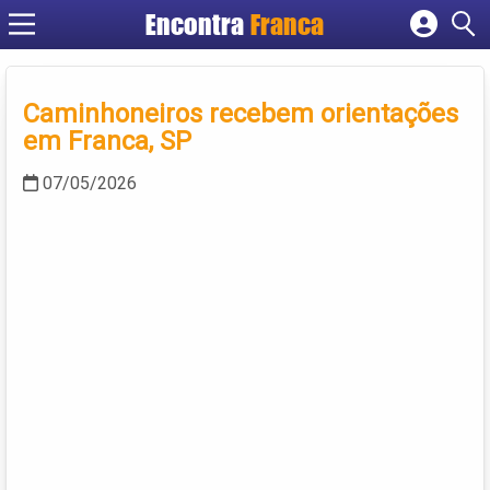
Encontra
Franca
Cadastrar empresa
Fazer login
Caminhoneiros recebem orientações
Criar conta
em Franca, SP
07/05/2026