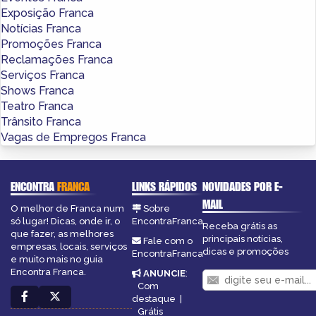
Exposição Franca
Notícias Franca
Promoções Franca
Reclamações Franca
Serviços Franca
Shows Franca
Teatro Franca
Trânsito Franca
Vagas de Empregos Franca
ENCONTRA
FRANCA
LINKS RÁPIDOS
NOVIDADES POR E-
MAIL
O melhor de Franca num
Sobre
só lugar! Dicas, onde ir, o
EncontraFranca
Receba grátis as
que fazer, as melhores
principais notícias,
Fale com o
empresas, locais, serviços
dicas e promoções
EncontraFranca
e muito mais no guia
Encontra Franca.
ANUNCIE
:
Com
destaque
|
Grátis