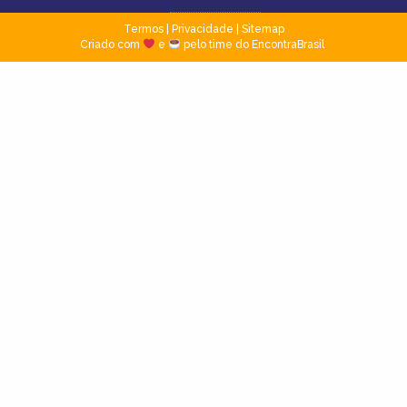
Termos
|
Privacidade
|
Sitemap
Criado com
e
pelo time do EncontraBrasil