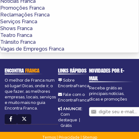
Notícias Franca
Promoções Franca
Reclamações Franca
Serviços Franca
Shows Franca
Teatro Franca
Trânsito Franca
Vagas de Empregos Franca
ENCONTRA
FRANCA
LINKS RÁPIDOS
NOVIDADES POR E-
MAIL
O melhor de Franca num
Sobre
só lugar! Dicas, onde ir, o
EncontraFranca
Receba grátis as
que fazer, as melhores
principais notícias,
Fale com o
empresas, locais, serviços
dicas e promoções
EncontraFranca
e muito mais no guia
Encontra Franca.
ANUNCIE
:
Com
destaque
|
Grátis
Termos
|
Privacidade
|
Sitemap