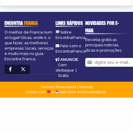
ENCONTRA
FRANCA
LINKS RÁPIDOS
NOVIDADES POR E-
MAIL
O melhor de Franca num
Sobre
só lugar! Dicas, onde ir, o
EncontraFranca
Receba grátis as
que fazer, as melhores
principais notícias,
Fale com o
empresas, locais, serviços
dicas e promoções
EncontraFranca
e muito mais no guia
Encontra Franca.
ANUNCIE
:
Com
destaque
|
Grátis
Termos
|
Privacidade
|
Sitemap
Criado com
e
pelo time do EncontraBrasil