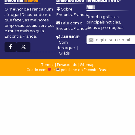
MAIL
O melhor de Franca num
Sobre
só lugar! Dicas, onde ir, o
EncontraFranca
Receba grátis as
que fazer, as melhores
principais notícias,
Fale com o
empresas, locais, serviços
dicas e promoções
EncontraFranca
e muito mais no guia
Encontra Franca.
ANUNCIE
:
Com
destaque
|
Grátis
Termos
|
Privacidade
|
Sitemap
Criado com
e
pelo time do EncontraBrasil