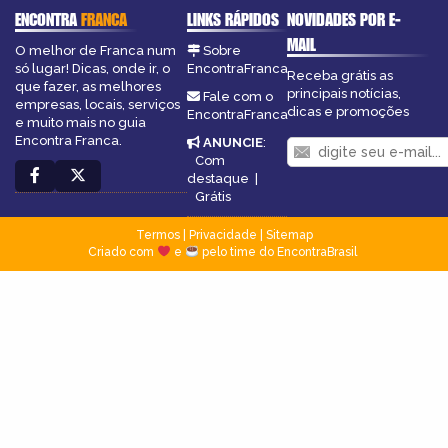
ENCONTRA
FRANCA
LINKS RÁPIDOS
NOVIDADES POR E-
MAIL
O melhor de Franca num
Sobre
só lugar! Dicas, onde ir, o
EncontraFranca
Receba grátis as
que fazer, as melhores
principais notícias,
Fale com o
empresas, locais, serviços
dicas e promoções
EncontraFranca
e muito mais no guia
Encontra Franca.
ANUNCIE
:
Com
destaque
|
Grátis
Termos
|
Privacidade
|
Sitemap
Criado com
e
pelo time do EncontraBrasil