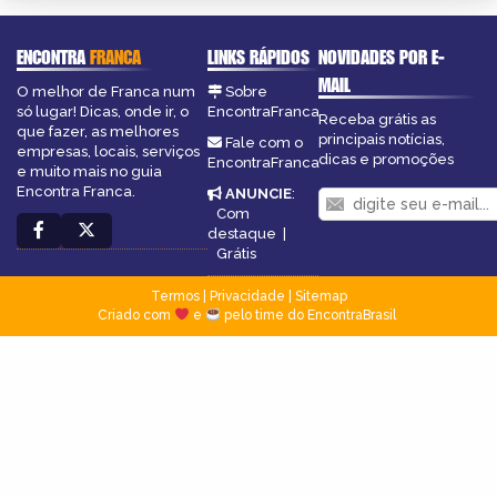
ENCONTRA
FRANCA
LINKS RÁPIDOS
NOVIDADES POR E-
MAIL
O melhor de Franca num
Sobre
só lugar! Dicas, onde ir, o
EncontraFranca
Receba grátis as
que fazer, as melhores
principais notícias,
Fale com o
empresas, locais, serviços
dicas e promoções
EncontraFranca
e muito mais no guia
Encontra Franca.
ANUNCIE
:
Com
destaque
|
Grátis
Termos
|
Privacidade
|
Sitemap
Criado com
e
pelo time do EncontraBrasil