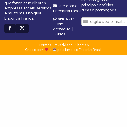
que fazer, as melhores
principais notícias,
Fale com o
empresas, locais, serviços
dicas e promoções
EncontraFranca
e muito mais no guia
Encontra Franca.
ANUNCIE
:
Com
destaque
|
Grátis
Termos
|
Privacidade
|
Sitemap
Criado com
e
pelo time do EncontraBrasil