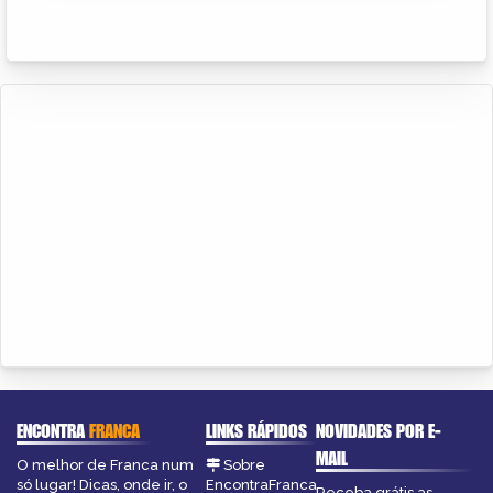
ENCONTRA
FRANCA
LINKS RÁPIDOS
NOVIDADES POR E-
MAIL
O melhor de Franca num
Sobre
só lugar! Dicas, onde ir, o
EncontraFranca
Receba grátis as