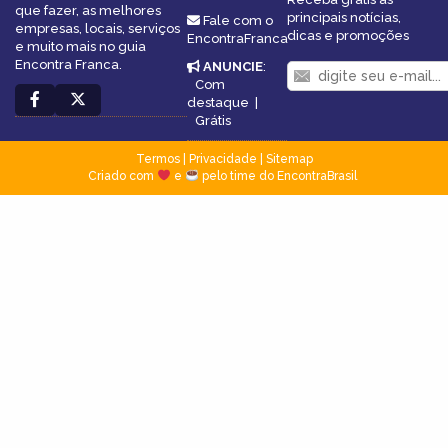
que fazer, as melhores
principais notícias,
Fale com o
empresas, locais, serviços
dicas e promoções
EncontraFranca
e muito mais no guia
Encontra Franca.
ANUNCIE
:
Com
destaque
|
Grátis
Termos
|
Privacidade
|
Sitemap
Criado com
e
pelo time do EncontraBrasil