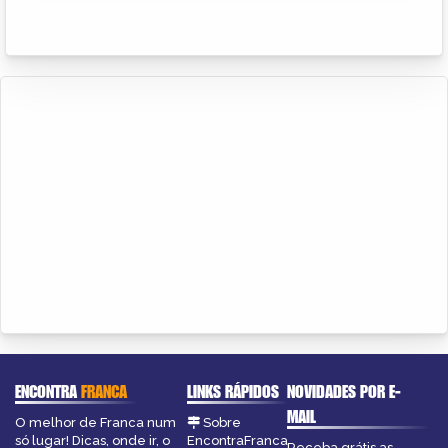
ENCONTRA
FRANCA
LINKS RÁPIDOS
NOVIDADES POR E-
MAIL
O melhor de Franca num
Sobre
só lugar! Dicas, onde ir, o
EncontraFranca
Receba grátis as