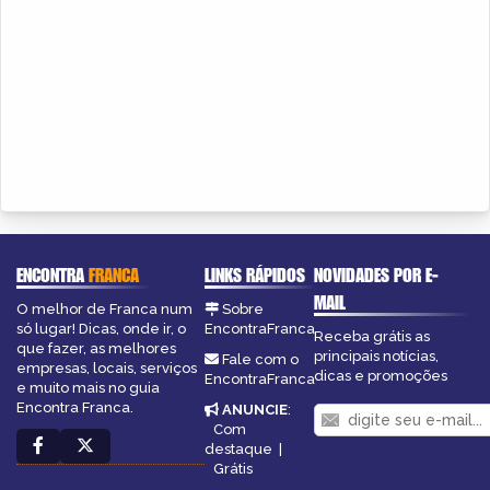
ENCONTRA
FRANCA
LINKS RÁPIDOS
NOVIDADES POR E-
MAIL
O melhor de Franca num
Sobre
só lugar! Dicas, onde ir, o
EncontraFranca
Receba grátis as
que fazer, as melhores
principais notícias,
Fale com o
empresas, locais, serviços
dicas e promoções
EncontraFranca
e muito mais no guia
Encontra Franca.
ANUNCIE
:
Com
destaque
|
Grátis