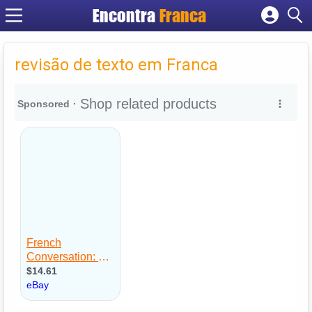
Encontra
Franca
Cadastrar empresa
Fazer login
revisão de texto em Franca
Criar conta