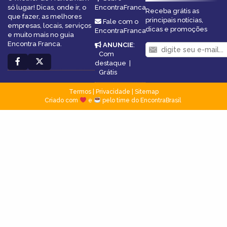
só lugar! Dicas, onde ir, o
EncontraFranca
Receba grátis as
que fazer, as melhores
principais notícias,
Fale com o
empresas, locais, serviços
dicas e promoções
EncontraFranca
e muito mais no guia
Encontra Franca.
ANUNCIE
:
Com
destaque
|
Grátis
Termos
|
Privacidade
|
Sitemap
Criado com
e
pelo time do EncontraBrasil