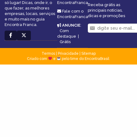
só lugar! Dicas, onde ir, o
EncontraFranca
Receba grátis as
que fazer, as melhores
principais notícias,
Fale com o
empresas, locais, serviços
dicas e promoções
EncontraFranca
e muito mais no guia
Encontra Franca.
ANUNCIE
:
Com
destaque
|
Grátis
Termos
|
Privacidade
|
Sitemap
Criado com
e
pelo time do EncontraBrasil