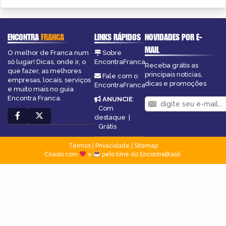
ENCONTRA
FRANCA
LINKS RÁPIDOS
NOVIDADES POR E-
MAIL
O melhor de Franca num
Sobre
só lugar! Dicas, onde ir, o
EncontraFranca
Receba grátis as
que fazer, as melhores
principais notícias,
Fale com o
empresas, locais, serviços
dicas e promoções
EncontraFranca
e muito mais no guia
Encontra Franca.
ANUNCIE
:
Com
destaque
|
Grátis
Termos
|
Privacidade
|
Sitemap
Criado com
e
pelo time do EncontraBrasil