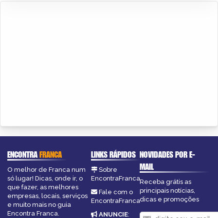
ENCONTRA
FRANCA
LINKS RÁPIDOS
NOVIDADES POR E-
MAIL
O melhor de Franca num
Sobre
só lugar! Dicas, onde ir, o
EncontraFranca
Receba grátis as
que fazer, as melhores
principais notícias,
Fale com o
empresas, locais, serviços
dicas e promoções
EncontraFranca
e muito mais no guia
Encontra Franca.
ANUNCIE
: