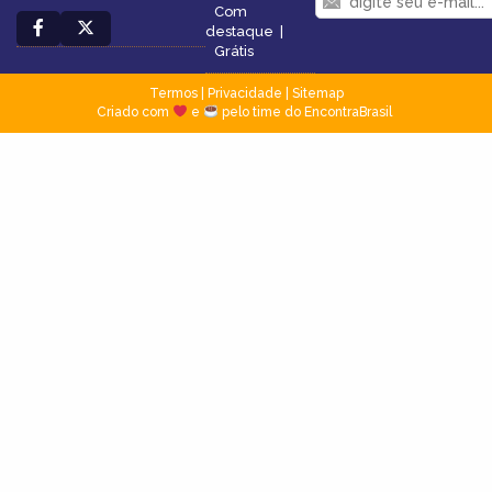
Com
destaque
|
Grátis
Termos
|
Privacidade
|
Sitemap
Criado com
e
pelo time do EncontraBrasil