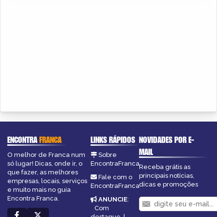
ENCONTRA
FRANCA
LINKS RÁPIDOS
NOVIDADES POR E-
MAIL
O melhor de Franca num
Sobre
só lugar! Dicas, onde ir, o
EncontraFranca
Receba grátis as
que fazer, as melhores
principais notícias,
Fale com o
empresas, locais, serviços
dicas e promoções
EncontraFranca
e muito mais no guia
Encontra Franca.
ANUNCIE
:
Com
destaque
|