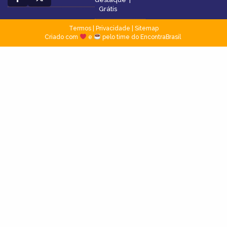
Grátis
Termos
|
Privacidade
|
Sitemap
Criado com
e
pelo time do EncontraBrasil