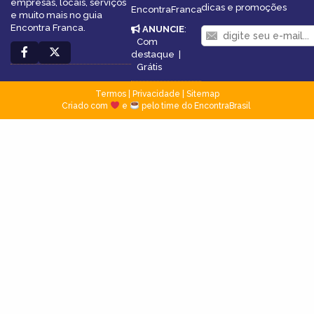
empresas, locais, serviços
dicas e promoções
EncontraFranca
e muito mais no guia
Encontra Franca.
ANUNCIE
:
Com
destaque
|
Grátis
Termos
|
Privacidade
|
Sitemap
Criado com
e
pelo time do EncontraBrasil