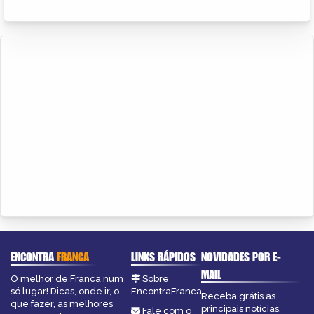
ENCONTRA
FRANCA
LINKS RÁPIDOS
NOVIDADES POR E-
MAIL
O melhor de Franca num
Sobre
só lugar! Dicas, onde ir, o
EncontraFranca
Receba grátis as
que fazer, as melhores
principais notícias,
Fale com o