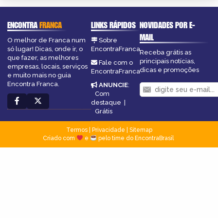
ENCONTRA
FRANCA
LINKS RÁPIDOS
NOVIDADES POR E-
MAIL
O melhor de Franca num
Sobre
só lugar! Dicas, onde ir, o
EncontraFranca
Receba grátis as
que fazer, as melhores
principais notícias,
Fale com o
empresas, locais, serviços
dicas e promoções
EncontraFranca
e muito mais no guia
Encontra Franca.
ANUNCIE
:
Com
destaque
|
Grátis
Termos
|
Privacidade
|
Sitemap
Criado com
e
pelo time do EncontraBrasil