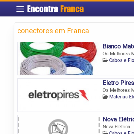
Encontra
Franca
conectores em Franca
Bianco Mate
Os Melhores Ma
Cabos e Fi
Eletro Pires
Os Melhores Ma
Materias El
Nova Elétri
Nova Elétrica
Cabos e Fi