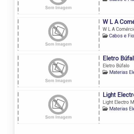
W L A Comér
W L A Comércio
Cabos e Fi
Eletro Búfa
Eletro Búfalo
Materias El
Light Electr
Light Electro M
Materias El