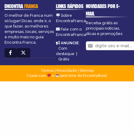
ENCONTRA
FRANCA
LINKS RÁPIDOS
NOVIDADES POR E-
MAIL
O melhor de Franca num
Sobre
só lugar! Dicas, onde ir, o
EncontraFranca
Receba grátis as
que fazer, as melhores
principais notícias,
Fale com o
empresas, locais, serviços
dicas e promoções
EncontraFranca
e muito mais no guia
Encontra Franca.
ANUNCIE
:
Com
destaque
|
Grátis
Termos
|
Privacidade
|
Sitemap
Criado com
e
pelo time do EncontraBrasil