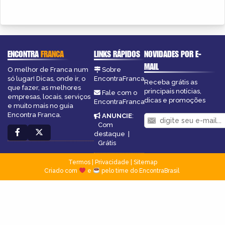
ENCONTRA
FRANCA
LINKS RÁPIDOS
NOVIDADES POR E-
MAIL
O melhor de Franca num
Sobre
só lugar! Dicas, onde ir, o
EncontraFranca
Receba grátis as
que fazer, as melhores
principais notícias,
Fale com o
empresas, locais, serviços
dicas e promoções
EncontraFranca
e muito mais no guia
Encontra Franca.
ANUNCIE
:
Com
destaque
|
Grátis
Termos
|
Privacidade
|
Sitemap
Criado com
e
pelo time do EncontraBrasil