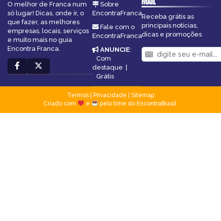
MAIL
O melhor de Franca num
Sobre
só lugar! Dicas, onde ir, o
EncontraFranca
Receba grátis as
que fazer, as melhores
principais notícias,
Fale com o
empresas, locais, serviços
dicas e promoções
EncontraFranca
e muito mais no guia
Encontra Franca.
ANUNCIE
:
Com
destaque
|
Grátis
Termos
|
Privacidade
|
Sitemap
Criado com
e
pelo time do EncontraBrasil