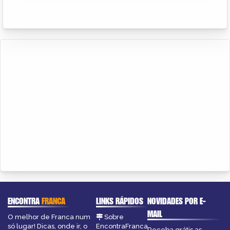
ENCONTRA
FRANCA
LINKS RÁPIDOS
NOVIDADES POR E-
MAIL
O melhor de Franca num
Sobre
só lugar! Dicas, onde ir, o
EncontraFranca
Receba grátis as