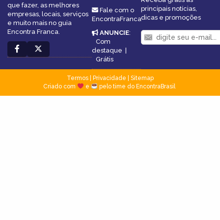
que fazer, as melhores
principais notícias,
Fale com o
empresas, locais, serviços
dicas e promoções
EncontraFranca
e muito mais no guia
Encontra Franca.
ANUNCIE
:
Com
destaque
|
Grátis
Termos
|
Privacidade
|
Sitemap
Criado com
e
pelo time do EncontraBrasil