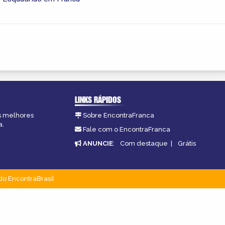
LINKS RÁPIDOS
as melhores
Sobre EncontraFranca
a.
Fale com o EncontraFranca
ANUNCIE
:
Com destaque
|
Grátis
do EncontraBrasil