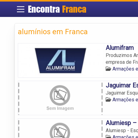
Encontra
Franca
alumínios em Franca
Alumifram
Produzimos Ar
empresa de Fr
Armações e
Jaguimar Es
Jaguimar Esqua
Armações e
Alumiesp – 
Alumiesp - Esq
Armações e