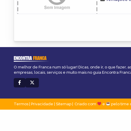
ENCONTRA
FRANCA
O melhor de Franca num só lugar! Dicas, onde ir, o que fazer, 
empresas, locais, serviços e muito mais no guia Encontra Franc
Termos
|
Privacidade
|
Sitemap
Criado com
e
pelo time 