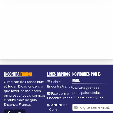
ENCONTRA
FRANCA
LINKS RÁPIDOS
NOVIDADES POR E-
MAIL
O melhor de Franca num
Sobre
só lugar! Dicas, onde ir, o
EncontraFranca
Receba grátis as
que fazer, as melhores
principais notícias,
Fale com o
empresas, locais, serviços
dicas e promoções
EncontraFranca
e muito mais no guia
Encontra Franca.
ANUNCIE
:
Com