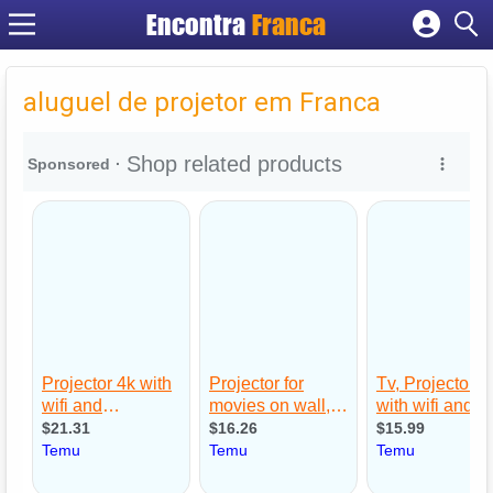
Encontra
Franca
Cadastrar empresa
Fazer login
aluguel de projetor em Franca
Criar conta