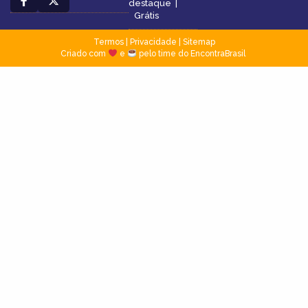
destaque
|
Grátis
Termos
|
Privacidade
|
Sitemap
Criado com
e
pelo time do EncontraBrasil